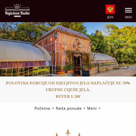
JEZIK
MENI
POLOVINA PORCIJE OD DJELJIVOG JELA
NAPLAĆUJE SE 70%
UKUPNE CIJENE JELA.
KUVER 1.50€
Početna
Naša ponuda
Meni