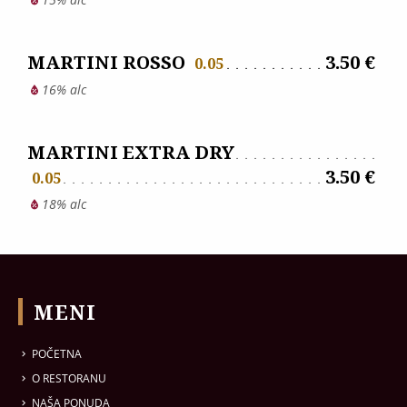
MARTINI ROSSO
3.50 €
0.05
16% alc
MARTINI EXTRA DRY
3.50 €
0.05
18% alc
MENI
POČETNA
O RESTORANU
NAŠA PONUDA