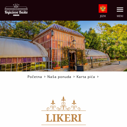
JEZIK
MENI
Početna
Naša ponuda
Karta pića
LIKERI